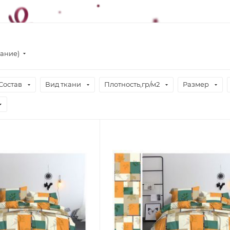
вание)
Состав
Вид ткани
Плотность,гр/м2
Размер