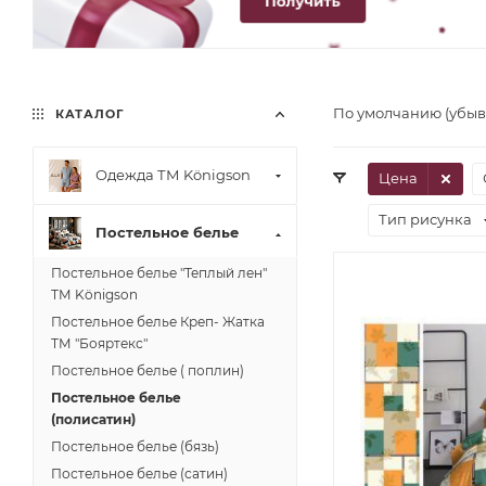
По умолчанию (убы
КАТАЛОГ
Одежда ТМ Königson
Цена
Тип рисунка
Постельное белье
Постельное белье "Теплый лен"
ТМ Königson
Постельное белье Креп- Жатка
ТМ "Бояртекс"
Постельное белье ( поплин)
Постельное белье
(полисатин)
Постельное белье (бязь)
Постельное белье (сатин)