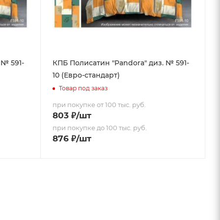
 № 591-
КПБ Полисатин "Pandora" диз. № 591-
10 (Евро-стандарт)
Товар под заказ
при покупке от 100 тыс. руб.
803
₽
/шт
при покупке до 100 тыс. руб.
876
₽
/шт