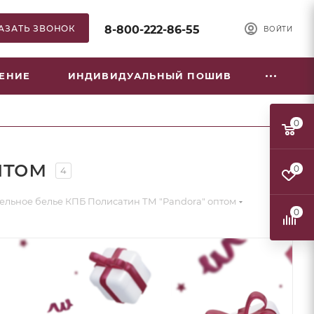
АЗАТЬ ЗВОНОК
8-800-222-86-55
ВОЙТИ
НЕНИЕ
ИНДИВИДУАЛЬНЫЙ ПОШИВ
0
птом
0
4
ельное белье КПБ Полисатин ТМ "Pandora" оптом
0