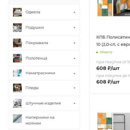
Одеяла
Подушки
КПБ Полисатин 
Покрывала
10 (2,0-сп. с е
Много
Полотенца
при покупке от 10
608
₽
/шт
Наматрасники
при покупке до 1
608
₽
/шт
Пледы
Штучные изделия
Наперники на
молнии