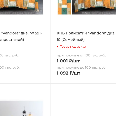
"Pandora" диз. № 591-
КПБ Полисатин "Pandora" диз.
вропростыней)
10 (Семейный)
Товар под заказ
0 тыс. руб.
при покупке от 100 тыс. руб.
1 001
₽
/шт
00 тыс. руб.
при покупке до 100 тыс. руб.
1 092
₽
/шт