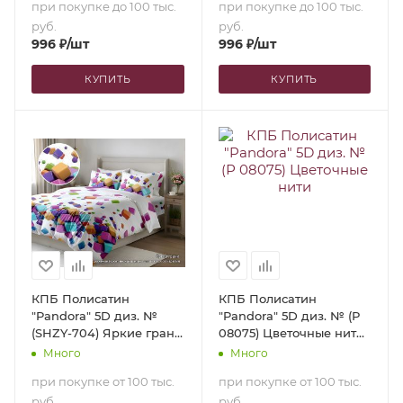
при покупке до 100 тыс.
при покупке до 100 тыс.
руб.
руб.
996
₽
/шт
996
₽
/шт
КУПИТЬ
КУПИТЬ
КПБ Полисатин
КПБ Полисатин
"Pandora" 5D диз. №
"Pandora" 5D диз. № (Р
(SHZY-704) Яркие грани
08075) Цветочные нити
(1,5-сп.)
(2,0-сп. с
Много
Много
европростыней)
при покупке от 100 тыс.
при покупке от 100 тыс.
руб.
руб.