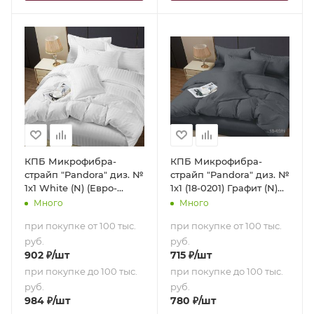
КПБ Микрофибра-
КПБ Микрофибра-
страйп "Pandora" диз. №
страйп "Pandora" диз. №
1х1 White (N) (Евро-
1х1 (18-0201) Графит (N)
стандарт)
(1,5-сп.)
Много
Много
при покупке от 100 тыс.
при покупке от 100 тыс.
руб.
руб.
902
₽
/шт
715
₽
/шт
при покупке до 100 тыс.
при покупке до 100 тыс.
руб.
руб.
984
₽
/шт
780
₽
/шт