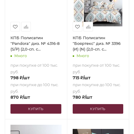
КПБ Полисатин
КПБ Полисатин
"Pandora" диз. № 4316-8
"Бояртекс" диз. № 3396
(S/P) (2,0-сп. с
(И) (N) (2,0-сп. с
европростыней)
европростыней)
Много
Много
при покупке от 100 тыс.
при покупке от 100 тыс.
руб.
руб.
798
₽
/шт
715
₽
/шт
при покупке до 100 тыс.
при покупке до 100 тыс.
руб.
руб.
870
₽
/шт
780
₽
/шт
КУПИТЬ
КУПИТЬ