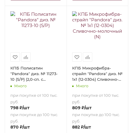
КПБ Полисатин
КПБ Микрофибра-
"Pandora" диз. № 11273-
страйп "Pandora" диз. №
10 (S/P) (2,0-сп. с
1х1 (12-0304) Сливочно-
европростыней)
молочный (N) (2,0-сп. с
Много
Много
европростыней)
при покупке от 100 тыс.
при покупке от 100 тыс.
руб.
руб.
798
₽
/шт
809
₽
/шт
при покупке до 100 тыс.
при покупке до 100 тыс.
руб.
руб.
870
₽
/шт
882
₽
/шт