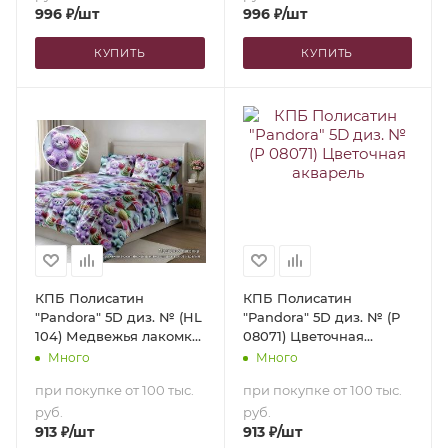
996
₽
/шт
996
₽
/шт
КУПИТЬ
КУПИТЬ
КПБ Полисатин
КПБ Полисатин
"Pandora" 5D диз. № (HL
"Pandora" 5D диз. № (Р
104) Медвежья лакомка
08071) Цветочная
(2,0-сп. с
акварель (2,0-сп. с
Много
Много
европростыней)
европростыней)
при покупке от 100 тыс.
при покупке от 100 тыс.
руб.
руб.
913
₽
/шт
913
₽
/шт