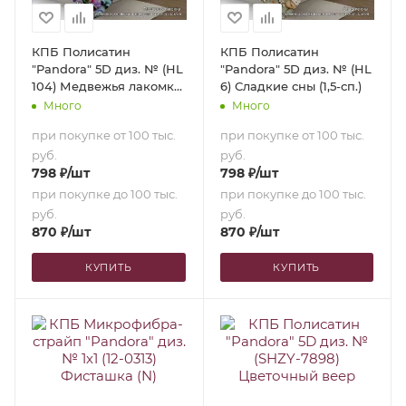
КПБ Полисатин
КПБ Полисатин
"Pandora" 5D диз. № (HL
"Pandora" 5D диз. № (HL
104) Медвежья лакомка
6) Сладкие сны (1,5-сп.)
(1,5-сп.)
Много
Много
при покупке от 100 тыс.
при покупке от 100 тыс.
руб.
руб.
798
₽
/шт
798
₽
/шт
при покупке до 100 тыс.
при покупке до 100 тыс.
руб.
руб.
870
₽
/шт
870
₽
/шт
КУПИТЬ
КУПИТЬ