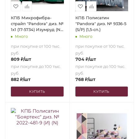
КПБ Микрофибра-
КПБ Полисатин
страйп "Pandora" диз. №
"Pandora" диз. № 9336-5
1х1 (17-5734) Изумруд (N)
(S/P) (1,5-сп.)
(2,0-сп. с
Много
Много
европростыней)
при покупке от 100 тыс.
при покупке от 100 тыс.
руб.
руб.
809
₽
/шт
704
₽
/шт
при покупке до 100 тыс.
при покупке до 100 тыс.
руб.
руб.
882
₽
/шт
768
₽
/шт
КУПИТЬ
КУПИТЬ