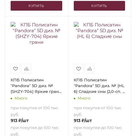
КУПИТЬ
КУПИТЬ
КПБ Полисатин
КПБ Полисатин
"Pandora" 5D диз. №
"Pandora" 5D диз. № (HL
(SHZY-704) Яркие грани
6) Сладкие сны (2,0-сп. с
(2,0-сп. с
европростыней)
Много
Много
европростыней)
при покупке от 100 тыс.
при покупке от 100 тыс.
руб.
руб.
913
₽
/шт
913
₽
/шт
при покупке до 100 тыс.
при покупке до 100 тыс.
руб.
руб.