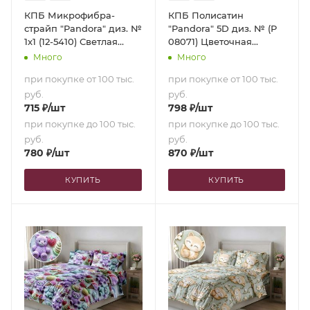
КПБ Микрофибра-
КПБ Полисатин
страйп "Pandora" диз. №
"Pandora" 5D диз. № (Р
1х1 (12-5410) Светлая
08071) Цветочная
бирюза (N) (1,5-сп.)
акварель (1,5-сп.)
Много
Много
при покупке от 100 тыс.
при покупке от 100 тыс.
руб.
руб.
715
₽
/шт
798
₽
/шт
при покупке до 100 тыс.
при покупке до 100 тыс.
руб.
руб.
780
₽
/шт
870
₽
/шт
КУПИТЬ
КУПИТЬ