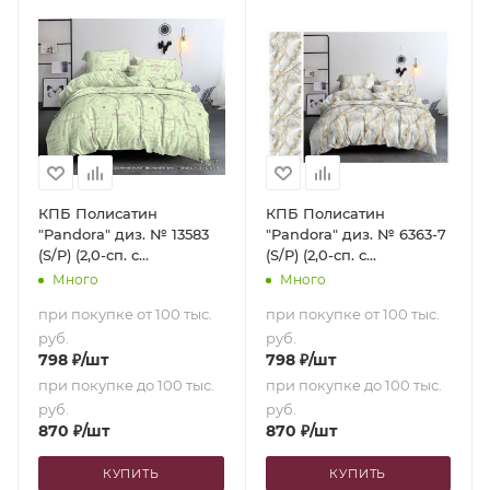
КПБ Полисатин
КПБ Полисатин
"Pandora" диз. № 13583
"Pandora" диз. № 6363-7
(S/P) (2,0-сп. с
(S/P) (2,0-сп. с
европростыней)
европростыней)
Много
Много
при покупке от 100 тыс.
при покупке от 100 тыс.
руб.
руб.
798
₽
/шт
798
₽
/шт
при покупке до 100 тыс.
при покупке до 100 тыс.
руб.
руб.
870
₽
/шт
870
₽
/шт
КУПИТЬ
КУПИТЬ