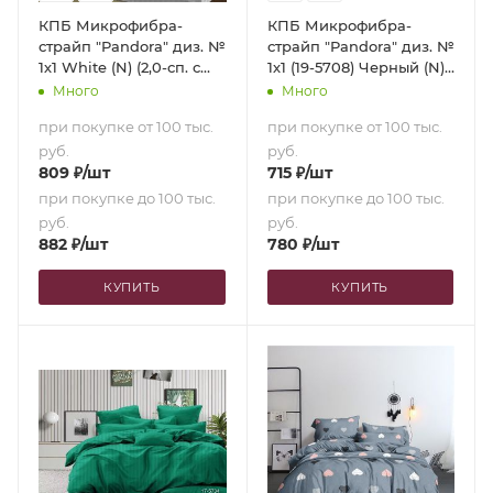
КПБ Микрофибра-
КПБ Микрофибра-
страйп "Pandora" диз. №
страйп "Pandora" диз. №
1х1 White (N) (2,0-сп. с
1х1 (19-5708) Черный (N)
европростыней)
(1,5-сп.)
Много
Много
при покупке от 100 тыс.
при покупке от 100 тыс.
руб.
руб.
809
₽
/шт
715
₽
/шт
при покупке до 100 тыс.
при покупке до 100 тыс.
руб.
руб.
882
₽
/шт
780
₽
/шт
КУПИТЬ
КУПИТЬ