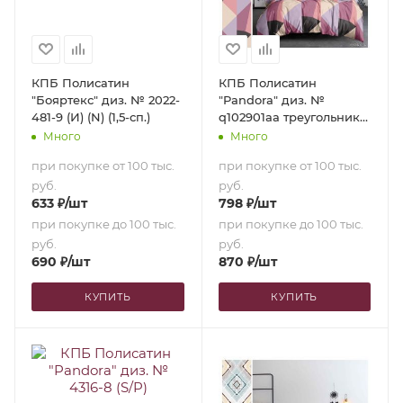
КПБ Полисатин
КПБ Полисатин
"Бояртекс" диз. № 2022-
"Pandora" диз. №
481-9 (И) (N) (1,5-сп.)
q102901aa треугольники
(S/P) (2,0-сп. с
Много
Много
европростыней)
при покупке от 100 тыс.
при покупке от 100 тыс.
руб.
руб.
633
₽
/шт
798
₽
/шт
при покупке до 100 тыс.
при покупке до 100 тыс.
руб.
руб.
690
₽
/шт
870
₽
/шт
КУПИТЬ
КУПИТЬ