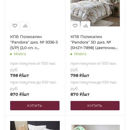
КПБ Полисатин
КПБ Полисатин
"Pandora" диз. № 9336-5
"Pandora" 5D диз. №
(S/P) (2,0-сп. с
(SHZY-7898) Цветочный
европростыней)
веер (1,5-сп.)
Много
Много
при покупке от 100 тыс.
при покупке от 100 тыс.
руб.
руб.
798
₽
/шт
798
₽
/шт
при покупке до 100 тыс.
при покупке до 100 тыс.
руб.
руб.
870
₽
/шт
870
₽
/шт
КУПИТЬ
КУПИТЬ