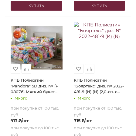
КУПИТЬ
КУПИТЬ
КПБ Полисатин
КПБ Полисатин
"Pandora" 5D диз. № (Р
"Бояртекс" диз. № 2022-
08076) Мягкий букет
481-9 (И) (N) (2,0-сп. с
(2,0-сп. с
европростыней)
Много
Много
европростыней)
при покупке от 100 тыс.
при покупке от 100 тыс.
руб.
руб.
913
₽
/шт
715
₽
/шт
при покупке до 100 тыс.
при покупке до 100 тыс.
руб.
руб.