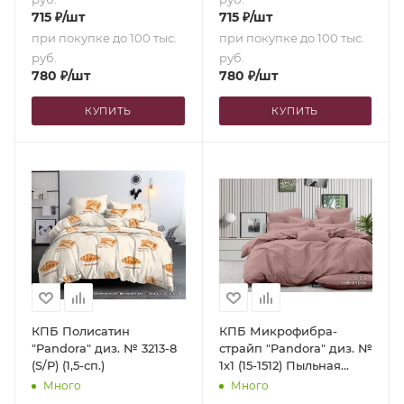
715
₽
/шт
715
₽
/шт
при покупке до 100 тыс.
при покупке до 100 тыс.
руб.
руб.
780
₽
/шт
780
₽
/шт
КУПИТЬ
КУПИТЬ
КПБ Полисатин
КПБ Микрофибра-
"Pandora" диз. № 3213-8
страйп "Pandora" диз. №
(S/P) (1,5-сп.)
1х1 (15-1512) Пыльная
роза (N) (1,5-сп.)
Много
Много