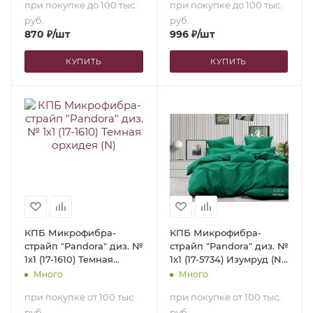
при покупке до 100 тыс.
при покупке до 100 тыс.
руб.
руб.
870
₽
/шт
996
₽
/шт
КУПИТЬ
КУПИТЬ
КПБ Микрофибра-
КПБ Микрофибра-
страйп "Pandora" диз. №
страйп "Pandora" диз. №
1х1 (17-1610) Темная
1х1 (17-5734) Изумруд (N)
орхидея (N) (1,5-сп.)
(1,5-сп.)
Много
Много
при покупке от 100 тыс.
при покупке от 100 тыс.
руб.
руб.