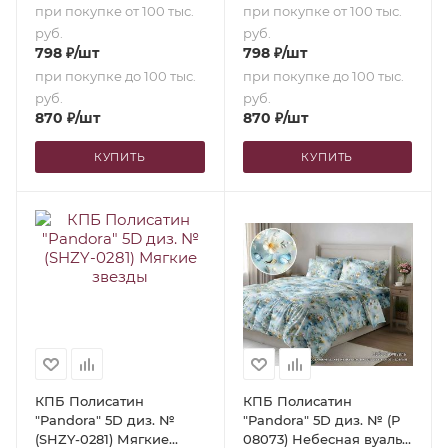
при покупке от 100 тыс.
при покупке от 100 тыс.
руб.
руб.
798
₽
/шт
798
₽
/шт
при покупке до 100 тыс.
при покупке до 100 тыс.
руб.
руб.
870
₽
/шт
870
₽
/шт
КУПИТЬ
КУПИТЬ
КПБ Полисатин
КПБ Полисатин
"Pandora" 5D диз. №
"Pandora" 5D диз. № (Р
(SHZY-0281) Мягкие
08073) Небесная вуаль