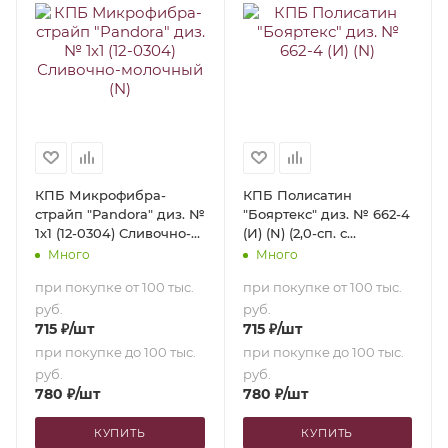
КПБ Микрофибра-
КПБ Полисатин
страйп "Pandora" диз. №
"Бояртекс" диз. № 662-4
1х1 (12-0304) Сливочно-
(И) (N) (2,0-сп. с
молочный (N) (1,5-сп.)
европростыней)
Много
Много
при покупке от 100 тыс.
при покупке от 100 тыс.
руб.
руб.
715
₽
/шт
715
₽
/шт
при покупке до 100 тыс.
при покупке до 100 тыс.
руб.
руб.
780
₽
/шт
780
₽
/шт
КУПИТЬ
КУПИТЬ