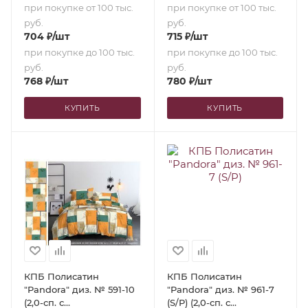
при покупке от 100 тыс.
при покупке от 100 тыс.
руб.
руб.
704
₽
/шт
715
₽
/шт
при покупке до 100 тыс.
при покупке до 100 тыс.
руб.
руб.
768
₽
/шт
780
₽
/шт
КУПИТЬ
КУПИТЬ
КПБ Полисатин
КПБ Полисатин
"Pandora" диз. № 591-10
"Pandora" диз. № 961-7
(2,0-сп. с
(S/P) (2,0-сп. с