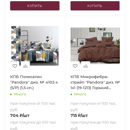
КУПИТЬ
КУПИТЬ
КПБ Полисатин
КПБ Микрофибра-
"Pandora" диз. № 4102-x
страйп "Pandora" диз. №
(S/P) (1,5-сп.)
1х1 (19-1213) Горький
шоколад (N) (1,5-сп.)
Много
Много
при покупке от 100 тыс.
при покупке от 100 тыс.
руб.
руб.
704
₽
/шт
715
₽
/шт
при покупке до 100 тыс.
при покупке до 100 тыс.
руб.
руб.