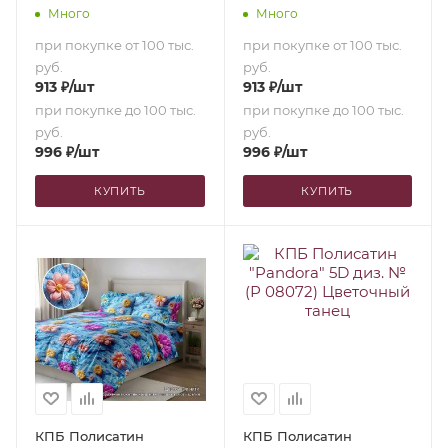
звезды (2,0-сп. с
(2,0-сп. с
Много
Много
европростыней)
европростыней)
при покупке от 100 тыс.
при покупке от 100 тыс.
руб.
руб.
913
₽
/шт
913
₽
/шт
при покупке до 100 тыс.
при покупке до 100 тыс.
руб.
руб.
996
₽
/шт
996
₽
/шт
КУПИТЬ
КУПИТЬ
КПБ Полисатин
КПБ Полисатин