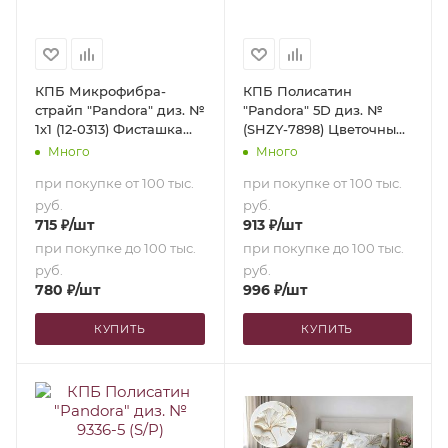
КПБ Микрофибра-
КПБ Полисатин
страйп "Pandora" диз. №
"Pandora" 5D диз. №
1х1 (12-0313) Фисташка
(SHZY-7898) Цветочный
(N) (1,5-сп.)
веер (2,0-сп. с
Много
Много
европростыней)
при покупке от 100 тыс.
при покупке от 100 тыс.
руб.
руб.
715
₽
/шт
913
₽
/шт
при покупке до 100 тыс.
при покупке до 100 тыс.
руб.
руб.
780
₽
/шт
996
₽
/шт
КУПИТЬ
КУПИТЬ