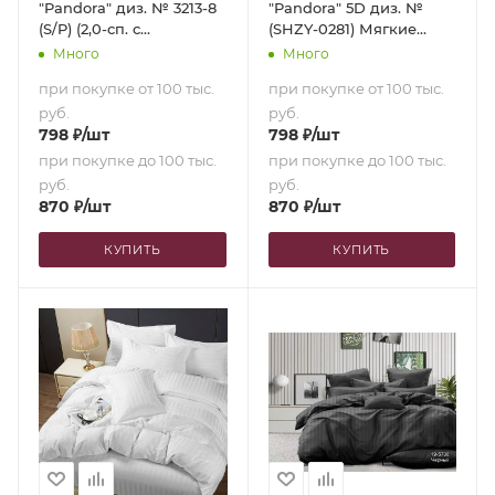
"Pandora" диз. № 3213-8
"Pandora" 5D диз. №
(S/P) (2,0-сп. с
(SHZY-0281) Мягкие
европростыней)
звезды (1,5-сп.)
Много
Много
при покупке от 100 тыс.
при покупке от 100 тыс.
руб.
руб.
798
₽
/шт
798
₽
/шт
при покупке до 100 тыс.
при покупке до 100 тыс.
руб.
руб.
870
₽
/шт
870
₽
/шт
КУПИТЬ
КУПИТЬ