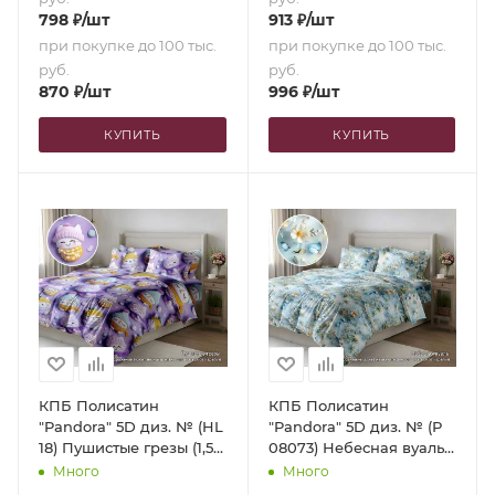
798
₽
/шт
913
₽
/шт
при покупке до 100 тыс.
при покупке до 100 тыс.
руб.
руб.
870
₽
/шт
996
₽
/шт
КУПИТЬ
КУПИТЬ
КПБ Полисатин
КПБ Полисатин
"Pandora" 5D диз. № (HL
"Pandora" 5D диз. № (Р
18) Пушистые грезы (1,5-
08073) Небесная вуаль
сп.)
(1,5-сп.)
Много
Много