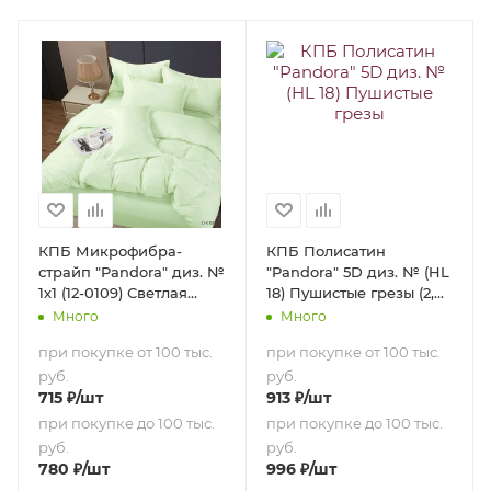
КПБ Микрофибра-
КПБ Полисатин
страйп "Pandora" диз. №
"Pandora" 5D диз. № (HL
1х1 (12-0109) Светлая
18) Пушистые грезы (2,0-
мята (N) (1,5-сп.)
сп. с европростыней)
Много
Много
при покупке от 100 тыс.
при покупке от 100 тыс.
руб.
руб.
715
₽
/шт
913
₽
/шт
при покупке до 100 тыс.
при покупке до 100 тыс.
руб.
руб.
780
₽
/шт
996
₽
/шт