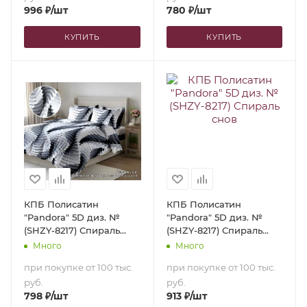
996
₽
/шт
780
₽
/шт
КУПИТЬ
КУПИТЬ
КПБ Полисатин
КПБ Полисатин
"Pandora" 5D диз. №
"Pandora" 5D диз. №
(SHZY-8217) Спираль
(SHZY-8217) Спираль
снов (1,5-сп.)
снов (2,0-сп. с
Много
Много
европростыней)
при покупке от 100 тыс.
при покупке от 100 тыс.
руб.
руб.
798
₽
/шт
913
₽
/шт