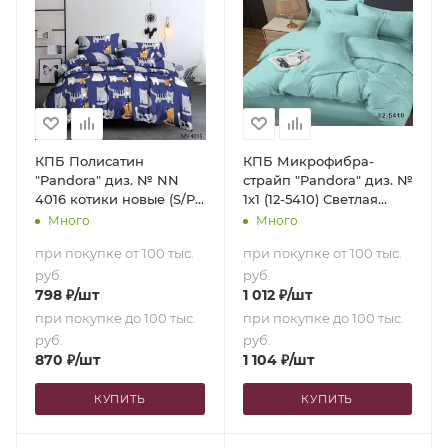
КПБ Полисатин
КПБ Микрофибра-
"Pandora" диз. № NN
страйп "Pandora" диз. №
4016 котики новые (S/P)
1х1 (12-5410) Светлая
(2,0-сп. с
бирюза (N) (Семейный)
Много
Много
европростыней)
при покупке от 100 тыс.
при покупке от 100 тыс.
руб.
руб.
798
₽
/шт
1 012
₽
/шт
при покупке до 100 тыс.
при покупке до 100 тыс.
руб.
руб.
870
₽
/шт
1 104
₽
/шт
КУПИТЬ
КУПИТЬ