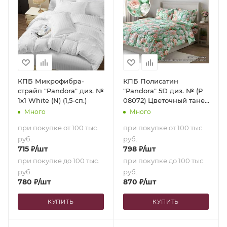
КПБ Микрофибра-
КПБ Полисатин
страйп "Pandora" диз. №
"Pandora" 5D диз. № (Р
1х1 White (N) (1,5-сп.)
08072) Цветочный танец
(1,5-сп.)
Много
Много
при покупке от 100 тыс.
при покупке от 100 тыс.
руб.
руб.
715
₽
/шт
798
₽
/шт
при покупке до 100 тыс.
при покупке до 100 тыс.
руб.
руб.
780
₽
/шт
870
₽
/шт
КУПИТЬ
КУПИТЬ