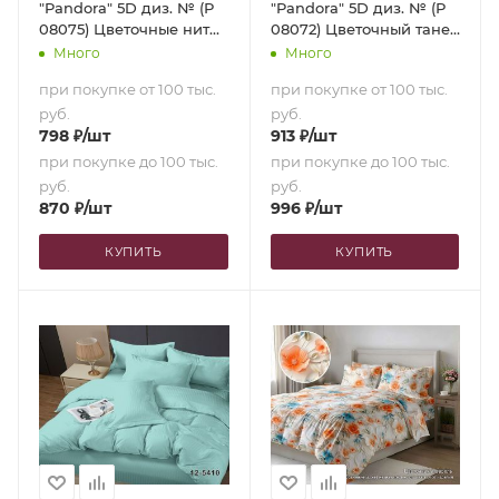
"Pandora" 5D диз. № (Р
"Pandora" 5D диз. № (Р
08075) Цветочные нити
08072) Цветочный танец
(1,5-сп.)
(2,0-сп. с
Много
Много
европростыней)
при покупке от 100 тыс.
при покупке от 100 тыс.
руб.
руб.
798
₽
/шт
913
₽
/шт
при покупке до 100 тыс.
при покупке до 100 тыс.
руб.
руб.
870
₽
/шт
996
₽
/шт
КУПИТЬ
КУПИТЬ