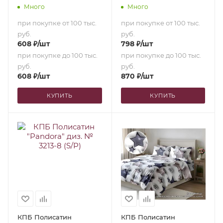
европростыней)
европростыней)
Много
Много
при покупке от 100 тыс.
при покупке от 100 тыс.
руб.
руб.
608
₽
/шт
798
₽
/шт
при покупке до 100 тыс.
при покупке до 100 тыс.
руб.
руб.
608
₽
/шт
870
₽
/шт
КУПИТЬ
КУПИТЬ
КПБ Полисатин
КПБ Полисатин