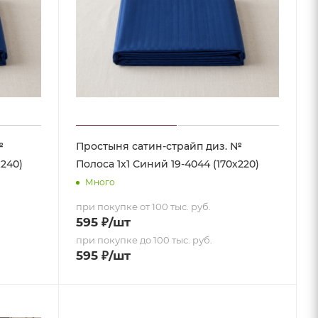
№
Простыня сатин-страйп диз. №
х240)
Полоса 1х1 Синий 19-4044 (170х220)
Много
при покупке от 100 тыс. руб.
595
₽
/шт
при покупке до 100 тыс. руб.
595
₽
/шт