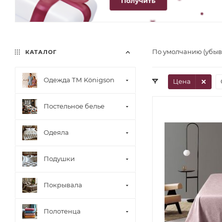
По умолчанию (убы
КАТАЛОГ
Одежда ТМ Königson
Цена
Постельное белье
Одеяла
Подушки
Покрывала
Полотенца