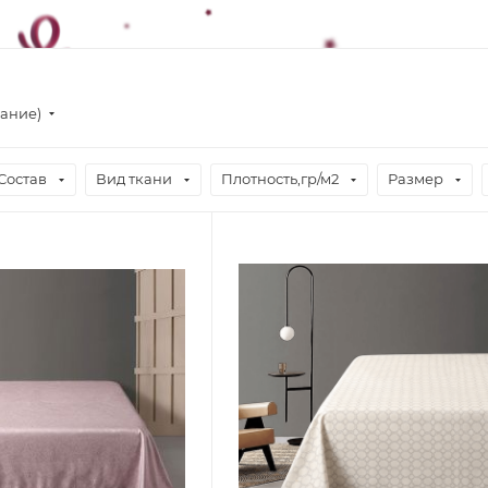
вание)
Состав
Вид ткани
Плотность,гр/м2
Размер