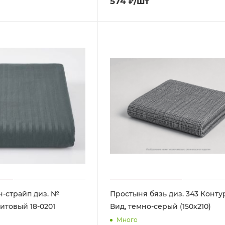
574
₽
/шт
н-страйп диз. №
Простыня бязь диз. 343 Контур
фитовый 18-0201
Вид, темно-серый (150х210)
Много