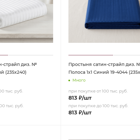
н-страйп диз. №
Простыня сатин-страйп диз. 
й (235х240)
Полоса 1х1 Синий 19-4044 (235
Много
0 тыс. руб.
при покупке от 100 тыс. руб.
813
₽
/шт
00 тыс. руб.
при покупке до 100 тыс. руб.
813
₽
/шт