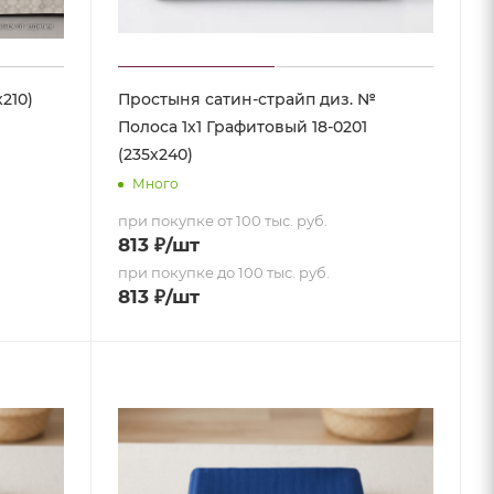
210)
Простыня сатин-страйп диз. №
Полоса 1х1 Графитовый 18-0201
(235х240)
Много
при покупке от 100 тыс. руб.
813
₽
/шт
при покупке до 100 тыс. руб.
813
₽
/шт