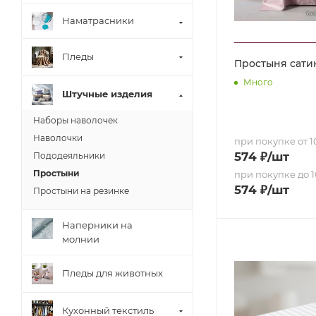
Наматрасники
Пледы
Простыня сатин 
Много
Штучные изделия
Наборы наволочек
Наволочки
при покупке от 10
574
₽
/шт
Пододеяльники
Простыни
при покупке до 1
574
₽
/шт
Простыни на резинке
Наперники на
молнии
Пледы для животных
Кухонный текстиль