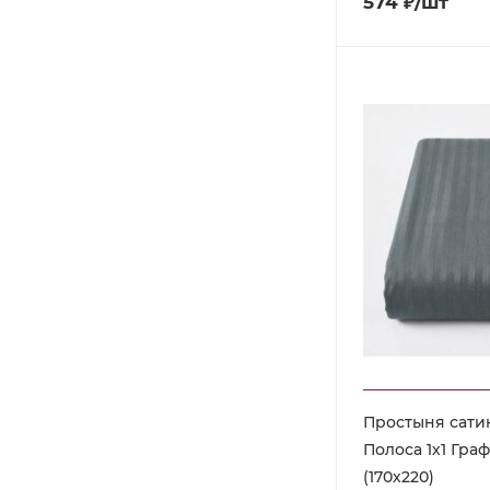
574
₽
/шт
Простыня сати
Полоса 1х1 Гра
(170х220)