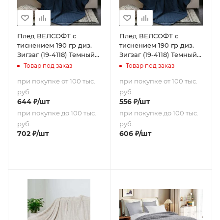
Плед ВЕЛСОФТ с
Плед ВЕЛСОФТ с
тиснением 190 гр диз.
тиснением 190 гр диз.
Зигзаг (19-4118) Темный
Зигзаг (19-4118) Темный
деним (180х200)
деним (150х200)
Товар под заказ
Товар под заказ
при покупке от 100 тыс.
при покупке от 100 тыс.
руб.
руб.
644
₽
/шт
556
₽
/шт
при покупке до 100 тыс.
при покупке до 100 тыс.
руб.
руб.
702
₽
/шт
606
₽
/шт