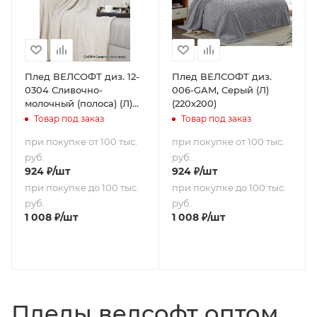
Плед ВЕЛСОФТ диз. 12-
Плед ВЕЛСОФТ диз.
0304 Сливочно-
006-GAM, Серый (Л)
молочный (полоса) (Л)
(220х200)
(220х200)
Товар под заказ
Товар под заказ
при покупке от 100 тыс.
при покупке от 100 тыс.
руб.
руб.
924
₽
/шт
924
₽
/шт
при покупке до 100 тыс.
при покупке до 100 тыс.
руб.
руб.
1 008
₽
/шт
1 008
₽
/шт
Пледы велсофт оптом