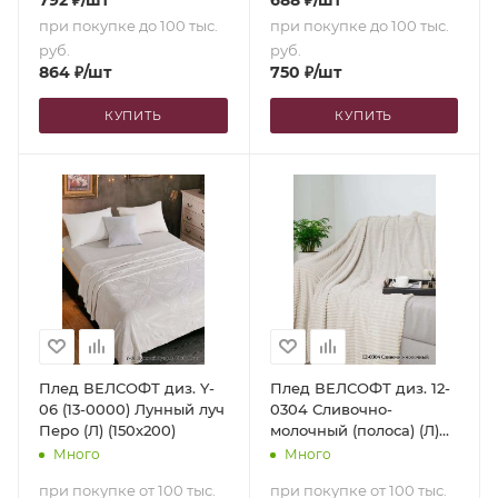
792
₽
/шт
688
₽
/шт
при покупке до 100 тыс.
при покупке до 100 тыс.
руб.
руб.
864
₽
/шт
750
₽
/шт
КУПИТЬ
КУПИТЬ
Плед ВЕЛСОФТ диз. Y-
Плед ВЕЛСОФТ диз. 12-
06 (13-0000) Лунный луч
0304 Сливочно-
Перо (Л) (150х200)
молочный (полоса) (Л)
(180х200)
Много
Много
при покупке от 100 тыс.
при покупке от 100 тыс.