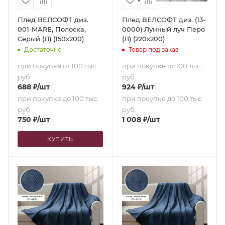
Плед ВЕЛСОФТ диз.
Плед ВЕЛСОФТ диз. (13-
001-MARE, Полоска,
0000) Лунный луч Перо
Серый (Л) (150х200)
(Л) (220х200)
Достаточно
Товар под заказ
при покупке от 100 тыс.
при покупке от 100 тыс.
руб.
руб.
688
₽
/шт
924
₽
/шт
при покупке до 100 тыс.
при покупке до 100 тыс.
руб.
руб.
750
₽
/шт
1 008
₽
/шт
КУПИТЬ