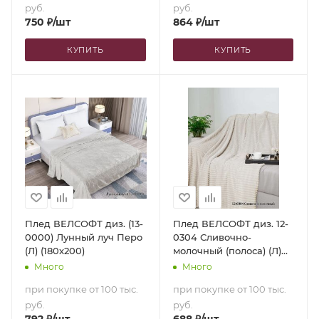
руб.
руб.
750
₽
/шт
864
₽
/шт
КУПИТЬ
КУПИТЬ
Плед ВЕЛСОФТ диз. (13-
Плед ВЕЛСОФТ диз. 12-
0000) Лунный луч Перо
0304 Сливочно-
(Л) (180х200)
молочный (полоса) (Л)
(150х200)
Много
Много
при покупке от 100 тыс.
при покупке от 100 тыс.
руб.
руб.