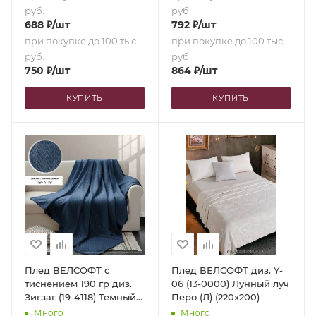
руб.
руб.
688
₽
/шт
792
₽
/шт
при покупке до 100 тыс.
при покупке до 100 тыс.
руб.
руб.
750
₽
/шт
864
₽
/шт
КУПИТЬ
КУПИТЬ
Плед ВЕЛСОФТ с
Плед ВЕЛСОФТ диз. Y-
тиснением 190 гр диз.
06 (13-0000) Лунный луч
Зигзаг (19-4118) Темный
Перо (Л) (220х200)
деним (220х200)
Много
Много