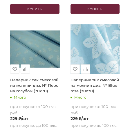
КУПИТЬ
КУПИТЬ
Наперник тик смесовой
Наперник тик смесовой
на молнии диз. № Перо
на молнии диз. № Blue
на голубом (70х70)
rose (70х70)
Много
Много
при покупке от 100 тыс.
при покупке от 100 тыс.
руб.
руб.
229
₽
/шт
229
₽
/шт
при покупке до 100 тыс.
при покупке до 100 тыс.