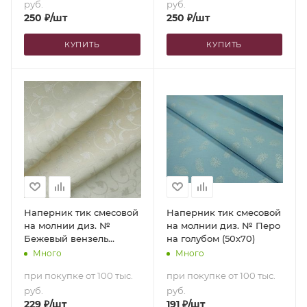
руб.
руб.
250
₽
/шт
250
₽
/шт
КУПИТЬ
КУПИТЬ
Наперник тик смесовой
Наперник тик смесовой
на молнии диз. №
на молнии диз. № Перо
Бежевый вензель
на голубом (50х70)
(70х70)
Много
Много
при покупке от 100 тыс.
при покупке от 100 тыс.
руб.
руб.
229
₽
/шт
191
₽
/шт