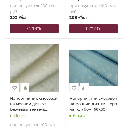
при покупке до 100 тыс.
при покупке до 100 тыс.
руб.
руб.
250
₽
/шт
209
₽
/шт
КУПИТЬ
КУПИТЬ
Наперник тик смесовой
Наперник тик смесовой
на молнии диз. №
на молнии диз. № Перо
Бежевый вензель
на голубом (60х60)
(50х70)
Много
Много
при покупке от 100 тыс.