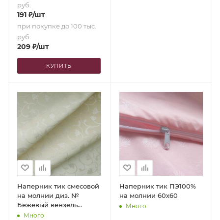
руб.
191
₽
/шт
при покупке до 100 тыс.
руб.
209
₽
/шт
КУПИТЬ
Наперник тик смесовой
Наперник тик ПЭ100%
на молнии диз. №
на молнии 60х60
Бежевый вензель
Много
(60х60)
Много