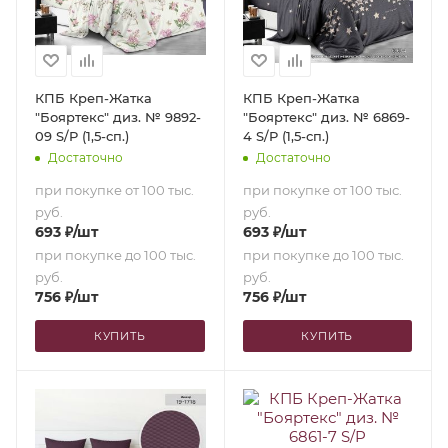
КПБ Креп-Жатка
КПБ Креп-Жатка
"Бояртекс" диз. № 9892-
"Бояртекс" диз. № 6869-
09 S/P (1,5-сп.)
4 S/P (1,5-сп.)
Достаточно
Достаточно
при покупке от 100 тыс.
при покупке от 100 тыс.
руб.
руб.
693
₽
/шт
693
₽
/шт
при покупке до 100 тыс.
при покупке до 100 тыс.
руб.
руб.
756
₽
/шт
756
₽
/шт
КУПИТЬ
КУПИТЬ