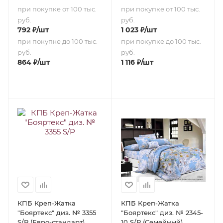
при покупке от 100 тыс.
при покупке от 100 тыс.
руб.
руб.
792
₽
/шт
1 023
₽
/шт
при покупке до 100 тыс.
при покупке до 100 тыс.
руб.
руб.
864
₽
/шт
1 116
₽
/шт
КПБ Креп-Жатка
КПБ Креп-Жатка
"Бояртекс" диз. № 3355
"Бояртекс" диз. № 2345-
S/P (Евро-стандарт)
10 S/P (Семейный)