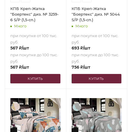
КПБ Креп-Жатка
КПБ Креп-Жатка
"Бояртекс" диз. № 3259-
"Бояртекс" диз. № 5044
6 S/P (1,5-сп.)
S/P (1,5-сп.)
Много
Много
при покупке от 100 тыс.
при покупке от 100 тыс.
руб.
руб.
567
₽
/шт
693
₽
/шт
при покупке до 100 тыс.
при покупке до 100 тыс.
руб.
руб.
567
₽
/шт
756
₽
/шт
КУПИТЬ
КУПИТЬ