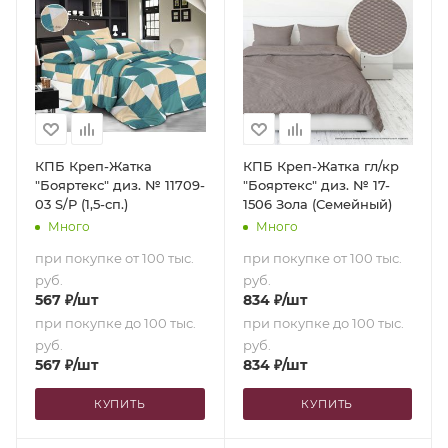
КПБ Креп-Жатка
КПБ Креп-Жатка гл/кр
"Бояртекс" диз. № 11709-
"Бояртекс" диз. № 17-
03 S/P (1,5-сп.)
1506 Зола (Семейный)
Много
Много
при покупке от 100 тыс.
при покупке от 100 тыс.
руб.
руб.
567
₽
/шт
834
₽
/шт
при покупке до 100 тыс.
при покупке до 100 тыс.
руб.
руб.
567
₽
/шт
834
₽
/шт
КУПИТЬ
КУПИТЬ