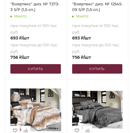
"Бояртекс" диз. № 7273-
"Бояртекс" диз. № 12545-
3 S/P (1,5-сп.)
09 S/P (1,5-сп.)
Много
Много
при покупке от 100 тыс.
при покупке от 100 тыс.
руб.
руб.
693
₽
/шт
693
₽
/шт
при покупке до 100 тыс.
при покупке до 100 тыс.
руб.
руб.
756
₽
/шт
756
₽
/шт
КУПИТЬ
КУПИТЬ