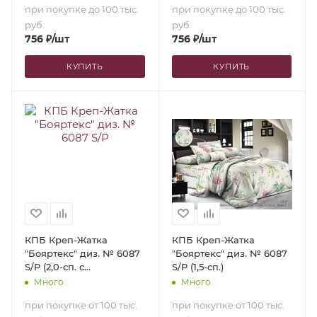
при покупке до 100 тыс.
при покупке до 100 тыс.
руб.
руб.
756
₽
/шт
756
₽
/шт
КУПИТЬ
КУПИТЬ
КПБ Креп-Жатка
КПБ Креп-Жатка
"Бояртекс" диз. № 6087
"Бояртекс" диз. № 6087
S/P (2,0-сп. с
S/P (1,5-сп.)
европростыней)
Много
Много
при покупке от 100 тыс.
при покупке от 100 тыс.