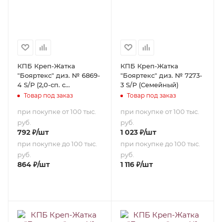
КПБ Креп-Жатка
КПБ Креп-Жатка
"Бояртекс" диз. № 6869-
"Бояртекс" диз. № 7273-
4 S/P (2,0-сп. с
3 S/P (Семейный)
европростыней)
Товар под заказ
Товар под заказ
при покупке от 100 тыс.
при покупке от 100 тыс.
руб.
руб.
792
₽
/шт
1 023
₽
/шт
при покупке до 100 тыс.
при покупке до 100 тыс.
руб.
руб.
864
₽
/шт
1 116
₽
/шт