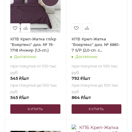
КПБ Креп-Жатка гл/кр
КПБ Креп-Жатка
"Бояртекс" диз. № 19-
"Бояртекс" диз. № 6861-
1718 Инжир (1,5-сп.)
7 S/P (2,0-сп. с
европростыней)
Достаточно
Достаточно
при покупке от 100 тыс.
при покупке от 100 тыс.
руб.
руб.
545
₽
/шт
792
₽
/шт
при покупке до 100 тыс.
при покупке до 100 тыс.
руб.
руб.
545
₽
/шт
864
₽
/шт
КУПИТЬ
КУПИТЬ