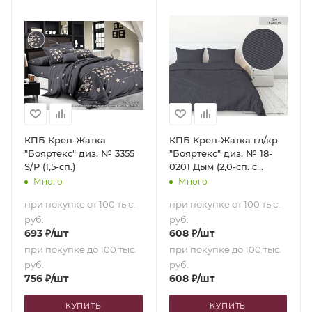
КПБ Креп-Жатка
КПБ Креп-Жатка гл/кр
"Бояртекс" диз. № 3355
"Бояртекс" диз. № 18-
S/P (1,5-сп.)
0201 Дым (2,0-сп. с
европростыней)
Много
Много
при покупке от 100 тыс.
при покупке от 100 тыс.
руб.
руб.
693
₽
/шт
608
₽
/шт
при покупке до 100 тыс.
при покупке до 100 тыс.
руб.
руб.
756
₽
/шт
608
₽
/шт
КУПИТЬ
КУПИТЬ