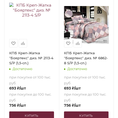
КПБ Креп-Жатка
КПБ Креп-Жатка
"Бояртекс" диз. № 2113-4
"Бояртекс" диз. № 6862-
S/P (1,5-сп.)
8 S/P (1,5-сп.)
Достаточно
Достаточно
при покупке от 100 тыс.
при покупке от 100 тыс.
руб.
руб.
693
₽
/шт
693
₽
/шт
при покупке до 100 тыс.
при покупке до 100 тыс.
руб.
руб.
756
₽
/шт
756
₽
/шт
КУПИТЬ
КУПИТЬ