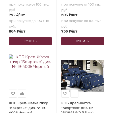
при покупке от 100 тыс.
при покупке от 100 тыс.
руб.
руб.
792
₽
/шт
693
₽
/шт
при покупке до 100 тыс.
при покупке до 100 тыс.
руб.
руб.
864
₽
/шт
756
₽
/шт
КУПИТЬ
КУПИТЬ
КПБ Креп-Жатка гл/кр
КПБ Креп-Жатка
"Бояртекс" диз. № 19-
"Бояртекс" диз. №
4006 Черный
1910945 S/P (1,5-сп.)