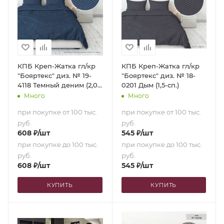
КПБ Креп-Жатка гл/кр
КПБ Креп-Жатка гл/кр
"Бояртекс" диз. № 19-
"Бояртекс" диз. № 18-
4118 Темный деним (2,0-
0201 Дым (1,5-сп.)
сп. с европростыней)
Много
Много
при покупке от 100 тыс.
при покупке от 100 тыс.
руб.
руб.
608
₽
/шт
545
₽
/шт
при покупке до 100 тыс.
при покупке до 100 тыс.
руб.
руб.
608
₽
/шт
545
₽
/шт
КУПИТЬ
КУПИТЬ