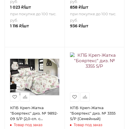
руб.
руб.
1 023
₽
/шт
858
₽
/шт
при покупке до 100 тыс.
при покупке до 100 тыс.
руб.
руб.
1 116
₽
/шт
936
₽
/шт
КПБ Креп-Жатка
КПБ Креп-Жатка
"Бояртекс" диз. № 9892-
"Бояртекс" диз. № 3355
09 S/P (2,0-сп. с
S/P (Семейный)
европростыней)
Товар под заказ
Товар под заказ