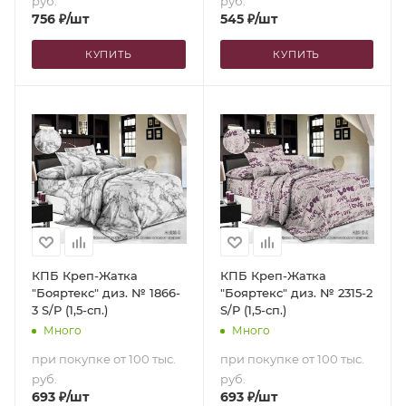
руб.
руб.
756
₽
/шт
545
₽
/шт
КУПИТЬ
КУПИТЬ
КПБ Креп-Жатка
КПБ Креп-Жатка
"Бояртекс" диз. № 1866-
"Бояртекс" диз. № 2315-2
3 S/P (1,5-сп.)
S/P (1,5-сп.)
Много
Много
при покупке от 100 тыс.
при покупке от 100 тыс.
руб.
руб.
693
₽
/шт
693
₽
/шт