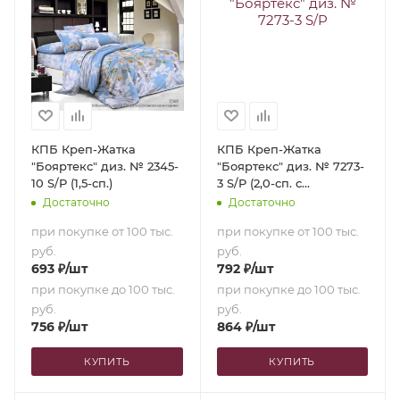
КПБ Креп-Жатка
КПБ Креп-Жатка
"Бояртекс" диз. № 2345-
"Бояртекс" диз. № 7273-
10 S/P (1,5-сп.)
3 S/P (2,0-сп. с
европростыней)
Достаточно
Достаточно
при покупке от 100 тыс.
при покупке от 100 тыс.
руб.
руб.
693
₽
/шт
792
₽
/шт
при покупке до 100 тыс.
при покупке до 100 тыс.
руб.
руб.
756
₽
/шт
864
₽
/шт
КУПИТЬ
КУПИТЬ