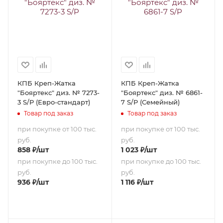
КПБ Креп-Жатка
КПБ Креп-Жатка
"Бояртекс" диз. № 7273-
"Бояртекс" диз. № 6861-
3 S/P (Евро-стандарт)
7 S/P (Семейный)
Товар под заказ
Товар под заказ
при покупке от 100 тыс.
при покупке от 100 тыс.
руб.
руб.
858
₽
/шт
1 023
₽
/шт
при покупке до 100 тыс.
при покупке до 100 тыс.
руб.
руб.
936
₽
/шт
1 116
₽
/шт