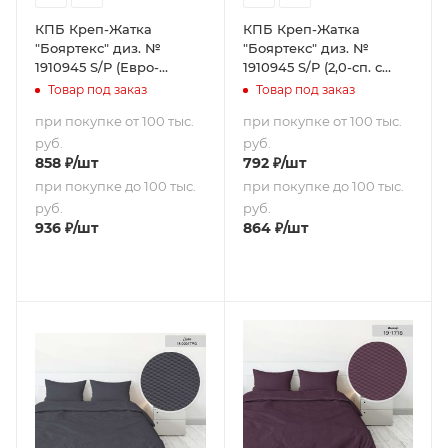
КПБ Креп-Жатка
КПБ Креп-Жатка
"Бояртекс" диз. №
"Бояртекс" диз. №
1910945 S/P (Евро-
1910945 S/P (2,0-сп. с
стандарт)
европростыней)
Товар под заказ
Товар под заказ
при покупке от 100 тыс.
при покупке от 100 тыс.
руб.
руб.
858
₽
/шт
792
₽
/шт
при покупке до 100 тыс.
при покупке до 100 тыс.
руб.
руб.
936
₽
/шт
864
₽
/шт