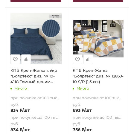
КПБ Креп-Жатка гл/кр
КПБ Креп-Жатка
"Бояртекс" диз. № 19-
"Бояртекс" диз. № 12859-
4118 Темный деним
10 S/P (1,5-сп.)
(Семейный)
Много
Много
при покупке от 100 тыс.
при покупке от 100 тыс.
руб.
руб.
834
₽
/шт
693
₽
/шт
при покупке до 100 тыс.
при покупке до 100 тыс.
руб.
руб.
834
₽
/шт
756
₽
/шт