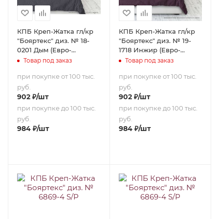
КПБ Креп-Жатка гл/кр
КПБ Креп-Жатка гл/кр
"Бояртекс" диз. № 18-
"Бояртекс" диз. № 19-
0201 Дым (Евро-
1718 Инжир (Евро-
стандарт)
стандарт)
Товар под заказ
Товар под заказ
при покупке от 100 тыс.
при покупке от 100 тыс.
руб.
руб.
902
₽
/шт
902
₽
/шт
при покупке до 100 тыс.
при покупке до 100 тыс.
руб.
руб.
984
₽
/шт
984
₽
/шт