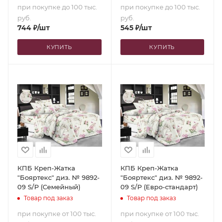
при покупке до 100 тыс.
при покупке до 100 тыс.
руб.
руб.
744
₽
/шт
545
₽
/шт
КУПИТЬ
КУПИТЬ
КПБ Креп-Жатка
КПБ Креп-Жатка
"Бояртекс" диз. № 9892-
"Бояртекс" диз. № 9892-
09 S/P (Семейный)
09 S/P (Евро-стандарт)
Товар под заказ
Товар под заказ
при покупке от 100 тыс.
при покупке от 100 тыс.