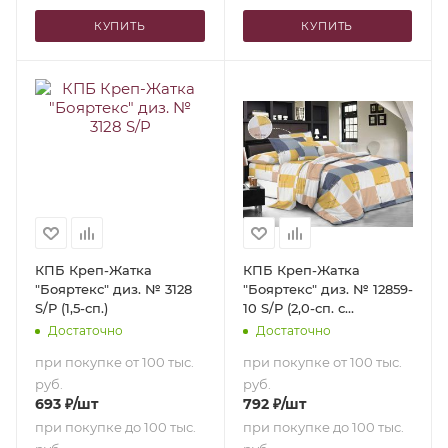
КУПИТЬ
КУПИТЬ
КПБ Креп-Жатка
КПБ Креп-Жатка
"Бояртекс" диз. № 3128
"Бояртекс" диз. № 12859-
S/P (1,5-сп.)
10 S/P (2,0-сп. с
европростыней)
Достаточно
Достаточно
при покупке от 100 тыс.
при покупке от 100 тыс.
руб.
руб.
693
₽
/шт
792
₽
/шт
при покупке до 100 тыс.
при покупке до 100 тыс.