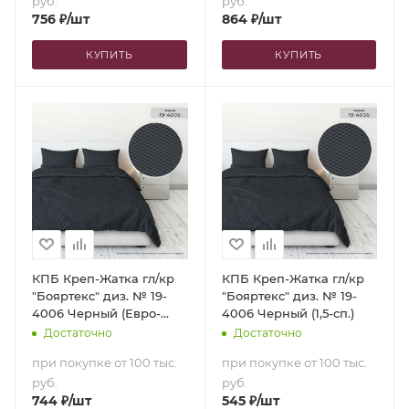
руб.
руб.
756
₽
/шт
864
₽
/шт
КУПИТЬ
КУПИТЬ
КПБ Креп-Жатка гл/кр
КПБ Креп-Жатка гл/кр
"Бояртекс" диз. № 19-
"Бояртекс" диз. № 19-
4006 Черный (Евро-
4006 Черный (1,5-сп.)
стандарт)
Достаточно
Достаточно
при покупке от 100 тыс.
при покупке от 100 тыс.
руб.
руб.
744
₽
/шт
545
₽
/шт