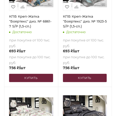
КПБ Креп-Жатка
КПБ Креп-Жатка
"Бояртекс" диз. № 6861-
"Бояртекс" диз. № 1923-5
7 S/P (1,5-сп.)
S/P (1,5-сп.)
Достаточно
Достаточно
при покупке от 100 тыс.
при покупке от 100 тыс.
руб.
руб.
693
₽
/шт
693
₽
/шт
при покупке до 100 тыс.
при покупке до 100 тыс.
руб.
руб.
756
₽
/шт
756
₽
/шт
КУПИТЬ
КУПИТЬ