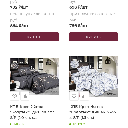
руб.
руб.
792
₽
/шт
693
₽
/шт
при покупке до 100 тыс.
при покупке до 100 тыс.
руб.
руб.
864
₽
/шт
756
₽
/шт
КУПИТЬ
КУПИТЬ
КПБ Креп-Жатка
КПБ Креп-Жатка
"Бояртекс" диз. № 3355
"Бояртекс" диз. № 3527-
S/P (2,0-сп. с
4 S/P (1,5-сп.)
европростыней)
Много
Много