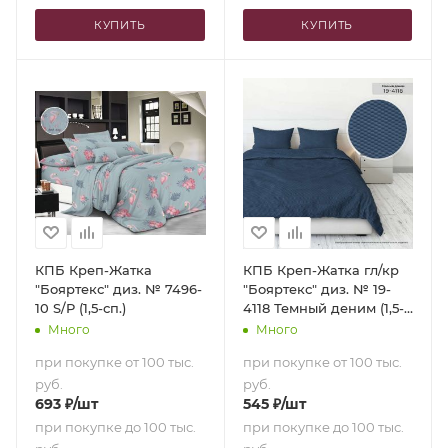
КУПИТЬ
КУПИТЬ
КПБ Креп-Жатка
КПБ Креп-Жатка гл/кр
"Бояртекс" диз. № 7496-
"Бояртекс" диз. № 19-
10 S/P (1,5-сп.)
4118 Темный деним (1,5-
сп.)
Много
Много
при покупке от 100 тыс.
при покупке от 100 тыс.
руб.
руб.
693
₽
/шт
545
₽
/шт
при покупке до 100 тыс.
при покупке до 100 тыс.