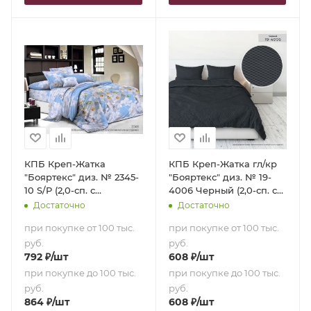
КПБ Креп-Жатка
КПБ Креп-Жатка гл/кр
"Бояртекс" диз. № 2345-
"Бояртекс" диз. № 19-
10 S/P (2,0-сп. с
4006 Черный (2,0-сп. с
европростыней)
европростыней)
Достаточно
Достаточно
при покупке от 100 тыс.
при покупке от 100 тыс.
руб.
руб.
792
₽
/шт
608
₽
/шт
при покупке до 100 тыс.
при покупке до 100 тыс.
руб.
руб.
864
₽
/шт
608
₽
/шт