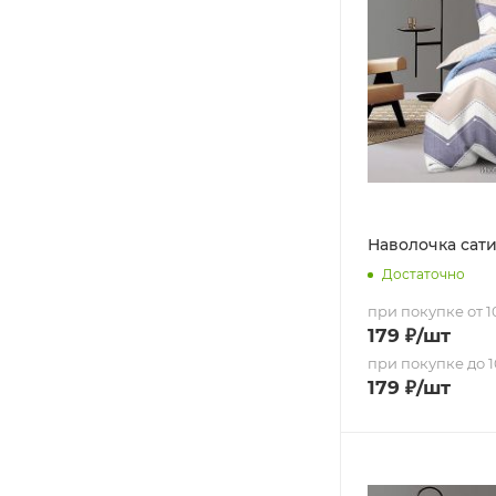
Наволочка сатин
Достаточно
при покупке от 10
179
₽
/шт
при покупке до 1
179
₽
/шт