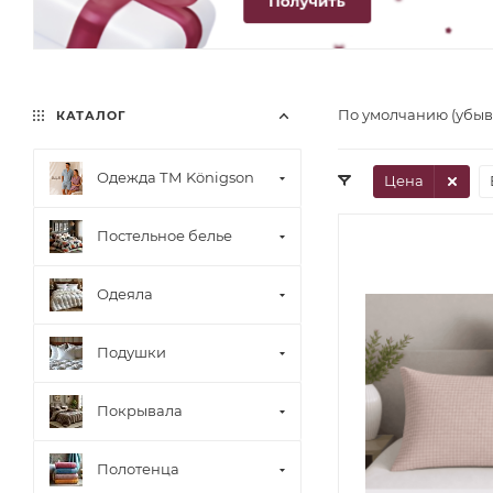
По умолчанию (убы
КАТАЛОГ
Одежда ТМ Königson
Цена
Постельное белье
Одеяла
Подушки
Покрывала
Полотенца