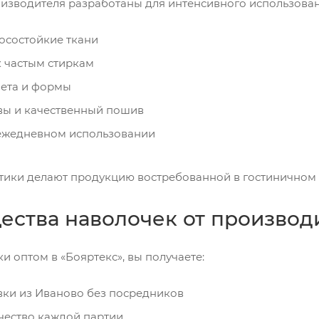
изводителя разработаны для интенсивного использован
осостойкие ткани
к частым стиркам
ета и формы
вы и качественный пошив
ежедневном использовании
тики делают продукцию востребованной в гостиничном 
ства наволочек от производ
и оптом в «Бояртекс», вы получаете:
ки из Иваново без посредников
чество каждой партии