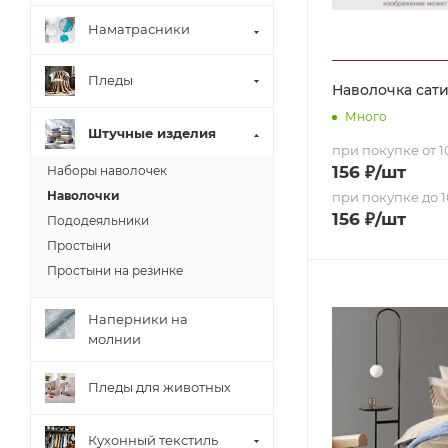
Наматрасники
Пледы
Наволочка сатин
Много
Штучные изделия
при покупке от 10
156
₽
/шт
Наборы наволочек
Наволочки
при покупке до 1
156
₽
/шт
Пододеяльники
Простыни
Простыни на резинке
Наперники на
молнии
Пледы для животных
Кухонный текстиль