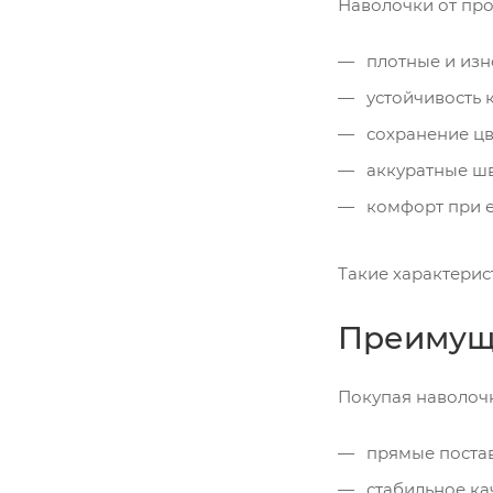
Наволочки от про
плотные и изн
устойчивость 
сохранение цв
аккуратные ш
комфорт при 
Такие характерис
Преимуще
Покупая наволочк
прямые постав
стабильное ка