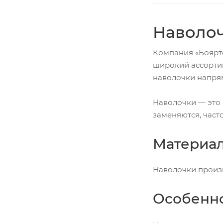
Наволоч
Компания «Боярте
широкий ассортим
наволочки напрям
Наволочки — это 
заменяются, част
Материа
Наволочки произв
Особенно